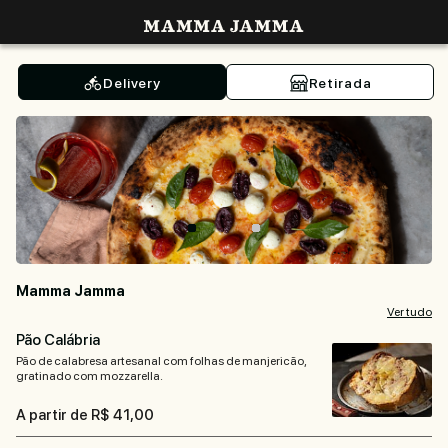
Mamma Jamma
Delivery
Retirada
Mamma Jamma
Ver tudo
Pão Calábria
Pão de calabresa artesanal com folhas de manjericão,
gratinado com mozzarella.
A partir de R$ 41,00