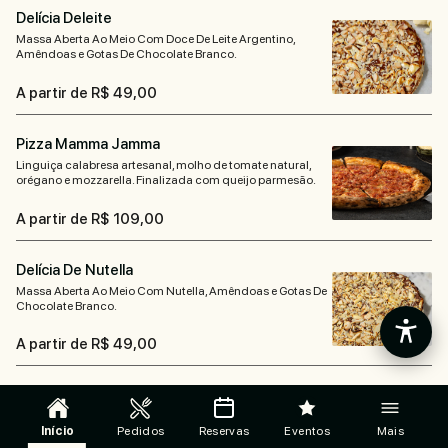
Delícia Deleite
Massa Aberta Ao Meio Com Doce De Leite Argentino,
Amêndoas e Gotas De Chocolate Branco.
A partir de R$ 49,00
Pizza Mamma Jamma
Linguiça calabresa artesanal, molho de tomate natural,
orégano e mozzarella. Finalizada com queijo parmesão.
A partir de R$ 109,00
Delícia De Nutella
Massa Aberta Ao Meio Com Nutella, Amêndoas e Gotas De
Chocolate Branco.
A partir de R$ 49,00
Pizza Mamma Pepe
Linguiça calabresa artesanal, mozzarella de búfala,
Início
Pedidos
Reservas
Eventos
Mais
Catupiry️. Finalizada com pimenta do reino.