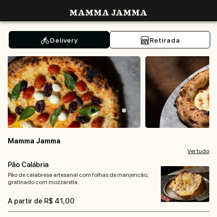
Mamma Jamma
Delivery
Retirada
Mamma Jamma
Ver tudo
Pão Calábria
Pão de calabresa artesanal com folhas de manjericão,
gratinado com mozzarella.
A partir de R$ 41,00