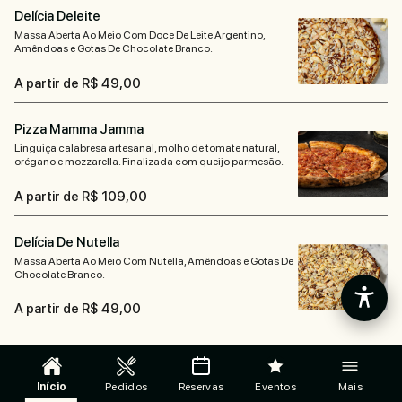
Delícia Deleite
Massa Aberta Ao Meio Com Doce De Leite Argentino,
Amêndoas e Gotas De Chocolate Branco.
A partir de R$ 49,00
Pizza Mamma Jamma
Linguiça calabresa artesanal, molho de tomate natural,
orégano e mozzarella. Finalizada com queijo parmesão.
A partir de R$ 109,00
Delícia De Nutella
Massa Aberta Ao Meio Com Nutella, Amêndoas e Gotas De
Chocolate Branco.
A partir de R$ 49,00
Pizza Mamma Pepe
Linguiça calabresa artesanal, mozzarella de búfala,
Início
Pedidos
Reservas
Eventos
Mais
Catupiry️. Finalizada com pimenta do reino.