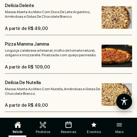
Delícia Deleite
Massa Aberta Ao Meio Com Doce De Leite Argentino,
Amêndoas e Gotas De Chocolate Branco.
A partir de R$ 49,00
Pizza Mamma Jamma
Linguiça calabresa artesanal, molho de tomate natural,
orégano e mozzarella. Finalizada com queijo parmesão.
A partir de R$ 109,00
Delícia De Nutella
Massa Aberta Ao Meio Com Nutella, Amêndoas e Gotas De
Chocolate Branco.
A partir de R$ 49,00
Pizza Mamma Pepe
Linguiça calabresa artesanal, mozzarella de búfala,
Início
Pedidos
Reservas
Eventos
Mais
Catupiry️. Finalizada com pimenta do reino.