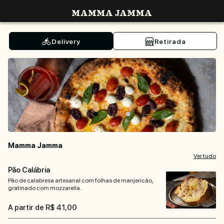
Mamma Jamma
Delivery
Retirada
Mamma Jamma
Ver tudo
Pão Calábria
Pão de calabresa artesanal com folhas de manjericão,
gratinado com mozzarella.
A partir de R$ 41,00