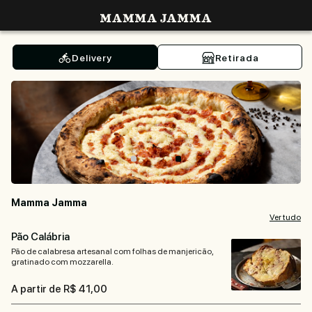
Mamma Jamma
Delivery
Retirada
Mamma Jamma
Ver tudo
Pão Calábria
Pão de calabresa artesanal com folhas de manjericão,
gratinado com mozzarella.
A partir de R$ 41,00