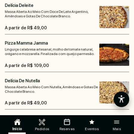
Delícia Deleite
Massa Aberta Ao Meio Com Doce De Leite Argentino,
Amêndoas e Gotas De Chocolate Branco.
A partir de R$ 49,00
Pizza Mamma Jamma
Linguiça calabresa artesanal, molho de tomate natural,
orégano e mozzarella. Finalizada com queijo parmesão.
A partir de R$ 109,00
Delícia De Nutella
Massa Aberta Ao Meio Com Nutella, Amêndoas e Gotas De
Chocolate Branco.
A partir de R$ 49,00
Pizza Mamma Pepe
Linguiça calabresa artesanal, mozzarella de búfala,
Início
Pedidos
Reservas
Eventos
Mais
Catupiry️. Finalizada com pimenta do reino.